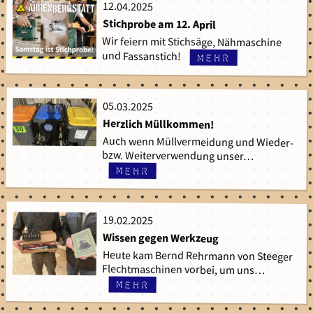
12.04.2025
12.04.2025
Stichprobe am 12. April
Wir feiern mit Stichsäge, Nähmaschine
und Fassanstich!
mehr
05.03.2025
05.03.2025
Herzlich Müllkommen!
Auch wenn Müllvermeidung und Wieder-
bzw. Weiterverwendung unser…
mehr
19.02.2025
19.02.2025
Wissen gegen Werkzeug
Heute kam Bernd Rehrmann von Steeger
Flechtmaschinen vorbei, um uns…
mehr