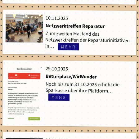
10.11.2025
10.11.2025
Netzwerktreffen Reparatur
Zum zweiten Mal fand das
Netzwerktreffen der Reparaturinitiativen
in…
mehr
29.10.2025
29.10.2025
Betterplace/WirWunder
Noch bis zum 31.10.2025 erhöht die
Sparkasse über ihre Plattform…
mehr