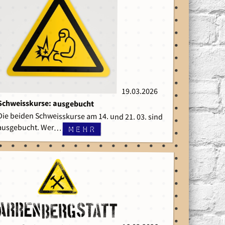
19.03.2026
19.03.2026
Schweisskurse: ausgebucht
Die beiden Schweisskurse am 14. und 21. 03. sind
ausgebucht. Wer…
mehr