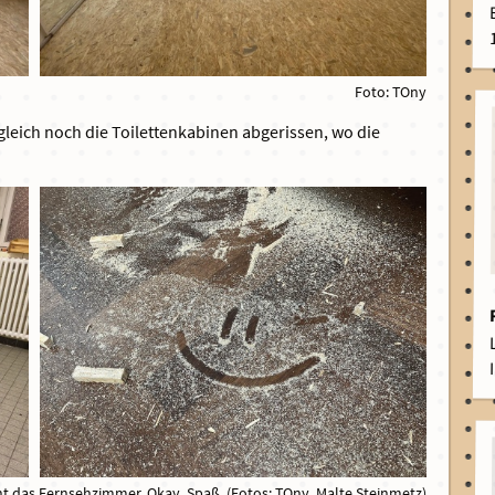
Foto: TOny
gleich noch die Toilettenkabinen abgerissen, wo die
ht das Fernsehzimmer. Okay, Spaß. (Fotos: TOny, Malte Steinmetz)