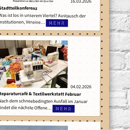
16.03.2026
16.03.2026
Stadtteilkonferenz
Was ist los in unserem Viertel? Austausch der
Institutionen, Vereine…
mehr
04.02.2026
04.02.2026
Reparaturcafé & Textilwerkstatt Februar
Nach dem schneebedingten Ausfall im Januar
findet die nächste Offene…
mehr