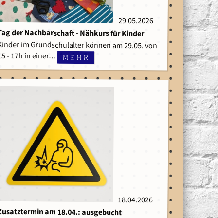
29.05.2026
29.05.2026
Tag der Nachbarschaft - Nähkurs für Kinder
Kinder im Grundschulalter können am 29.05. von
15 - 17h in einer…
mehr
18.04.2026
18.04.2026
Zusatztermin am 18.04.: ausgebucht