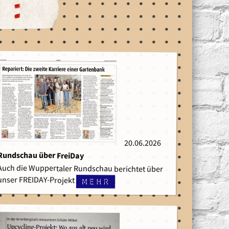
20.06.2026
20.06.2026
Rundschau über FreiDay
Auch die Wuppertaler Rundschau berichtet über
unser FREIDAY-Projekt
mehr