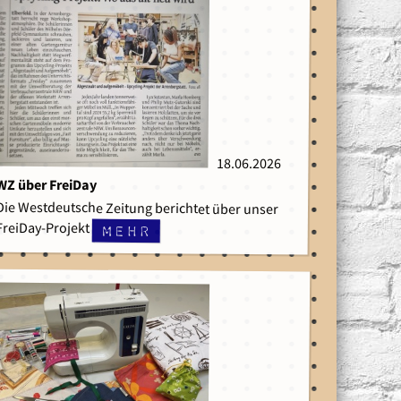
18.06.2026
18.06.2026
WZ über FreiDay
Die Westdeutsche Zeitung berichtet über unser
FreiDay-Projekt
mehr