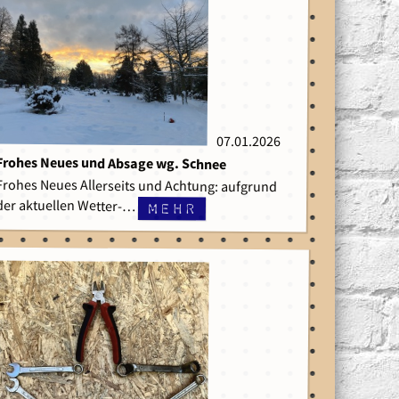
07.01.2026
07.01.2026
Frohes Neues und Absage wg. Schnee
Frohes Neues Allerseits und Achtung: aufgrund
der aktuellen Wetter-…
mehr